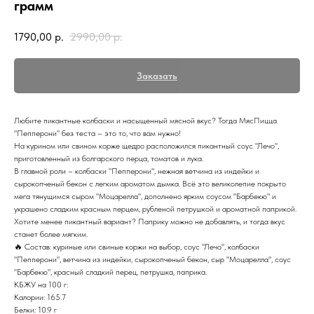
грамм
1790,00
р.
2990,00
р.
Заказать
Любите пикантные колбаски и насыщенный мясной вкус? Тогда МясПицца
"Пепперони" без теста – это то, что вам нужно!
На курином или свином корже щедро расположился пикантный соус "Лечо",
приготовленный из болгарского перца, томатов и лука.
В главной роли – колбаски "Пепперони", нежная ветчина из индейки и
сырокопченый бекон с легким ароматом дымка. Всё это великолепие покрыто
мега тянущимся сыром "Моцарелла", дополнено ярким соусом "Барбекю" и
украшено сладким красным перцем, рубленой петрушкой и ароматной паприкой.
Хотите менее пикантный вариант? Паприку можно не добавлять, и тогда вкус
станет более мягким.
🔥 Состав: куриные или свиные коржи на выбор, соус "Лечо", колбаски
"Пепперони", ветчина из индейки, сырокопченый бекон, сыр "Моцарелла", соус
"Барбекю", красный сладкий перец, петрушка, паприка.
КБЖУ на 100 г:
Калории: 165.7
Белки: 10.9 г