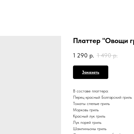
Платтер "Овощи г
1 290
р.
1 490
р.
Заказать
В составе платтера:
Перец красный Болгарский гриль
Томаты спелые гриль
Морковь гриль
Красный лук гриль
Лук порей гриль
Шампиньоны гриль